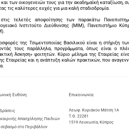
αι των οικογενειών τους για την ακαδημαϊκή καταξίωση, συ
τας τις καλύτερες ευχές για μια καλή σταδιοδρομία.
 στις τελετές αποφοίτησης των παρακάτω Πανεπιστημι
γειακό Ινστιτούτο Διεύθυνσης (MIM), Πανεπιστήμιο Κύπρο
M).
οσφορές της Τσιμεντοποιίας Βασιλικού είναι η στήριξη τ
οντάς τους παράλληλα, προγράμματα, όπως είναι ο πλέ
ακτική Άσκηση» φοιτητών. Κύριο μέλημα της Εταιρείας εί
ης Εταιρείας και η ανάπτυξη καλών πρακτικών, που αναγενν
α.
νωνική Ευθύνη
Επικοινωνία:
Λεωφ. Κυριάκου Μάτση 1Α
 Δράσεις
Τ.Θ. 22281
καιρινής Απασχόλησης Παιδιών
1519 Λευκωσία, Κύπρος
 σεβασμό στο Περιβάλλον