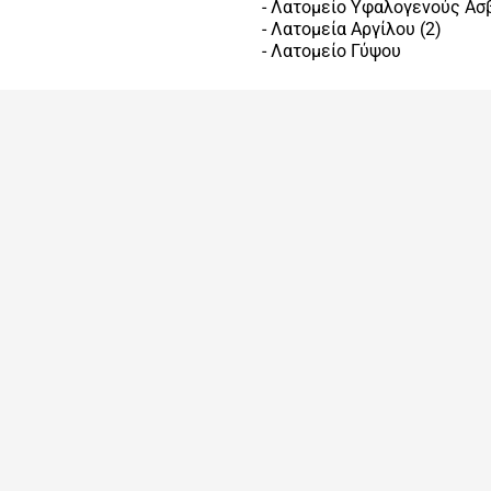
- Λατομείο Yφαλογενούς Aσ
- Λατομεία Aργίλου
(2)
- Λατομείo Γύψου