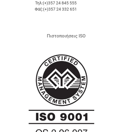
Τηλ:(+)357 24 845 555
Φάξ:(+)357 24 332 651
Πιστοποιήσεις ISO