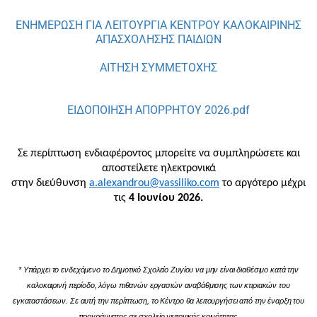
ΕΝΗΜΕΡΩΣΗ ΓΙΑ ΛΕΙΤΟΥΡΓΙΑ ΚΕΝΤΡΟΥ ΚΑΛΟΚΑΙΡΙΝΗΣ
ΑΠΑΣΧΟΛΗΣΗΣ ΠΑΙΔΙΩΝ
ΑΙΤΗΣΗ ΣΥΜΜΕΤΟΧΗΣ
ΕΙΔΟΠΟΙΗΣΗ ΑΠΟΡΡΗΤΟΥ 2026.pdf
Σε περίπτωση ενδιαφέροντος μπορείτε να συμπληρώσετε και
αποστείλετε ηλεκτρονικά
στην διεύθυνση
a
.
alexandrou
@
vassiliko
.
com
το αργότερο μέχρι
τις
4 Ιουνίου 2026.
* Υπάρχει το ενδεχόμενο το Δημοτικό Σχολείο Ζυγίου να μην είναι διαθέσιμο κατά την
καλοκαιρινή περίοδο, λόγω πιθανών εργασιών αναβάθμισης των κτιριακών του
εγκαταστάσεων. Σε αυτή την περίπτωση, το Κέντρο θα λειτουργήσει από την έναρξη του
προγράμματος σε σχολείο γειτονικής κοινότητας.