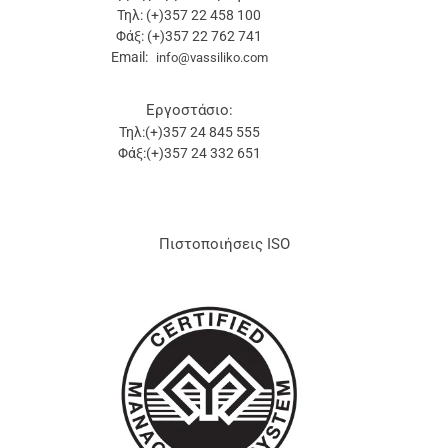
Τηλ: (+)357 22 458 100
Φάξ: (+)357 22 762 741
Email:
info@vassiliko.com
Εργοστάσιο:
Τηλ:(+)357 24 845 555
Φάξ:(+)357 24 332 651
Πιστοποιήσεις ISO