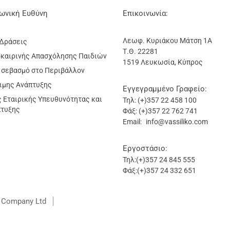
νωνική Ευθύνη
Επικοινωνία:
Λεωφ. Κυριάκου Μάτση 1Α
 Δράσεις
Τ.Θ. 22281
καιρινής Απασχόλησης Παιδιών
1519 Λευκωσία, Κύπρος
 σεβασμό στο Περιβάλλον
ιμης Ανάπτυξης
Εγγεγραμμένο Γραφείο:
 Εταιρικής Υπευθυνότητας και
Τηλ: (+)357 22 458 100
πτυξης
Φάξ: (+)357 22 762 741
Email:
info@vassiliko.com
Εργοστάσιο:
Τηλ:(+)357 24 845 555
Φάξ:(+)357 24 332 651
c Company Ltd