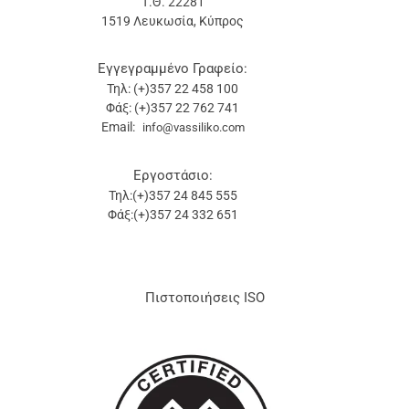
Τ.Θ. 22281
1519 Λευκωσία, Κύπρος
Εγγεγραμμένο Γραφείο:
Τηλ: (+)357 22 458 100
Φάξ: (+)357 22 762 741
Email:
info@vassiliko.com
Εργοστάσιο:
Τηλ:(+)357 24 845 555
Φάξ:(+)357 24 332 651
Πιστοποιήσεις ISO