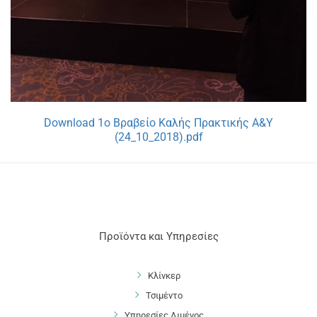
Download 1ο Βραβείο Καλής Πρακτικής Α&Υ
(24_10_2018).pdf
Προϊόντα και Υπηρεσίες
Κλίνκερ
Τσιμέντο
Υπηρεσίες Λιμένος